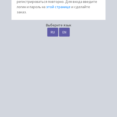
регистрироваться повторно. Для входа введите
логин и пароль на
этой странице
и сделайте
заказ.
Выберите язык