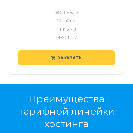
50GB места
50 сайтов
PHP 5,7,8
MySQL 5.7
ЗАКАЗАТЬ
Преимущества
тарифной линейки
хостинга