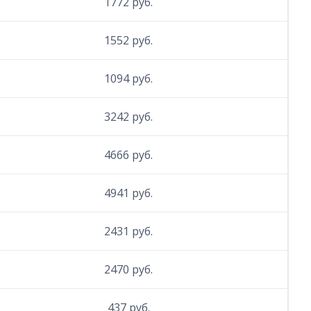
1772 руб.
1552 руб.
1094 руб.
3242 руб.
4666 руб.
4941 руб.
2431 руб.
2470 руб.
437 руб.