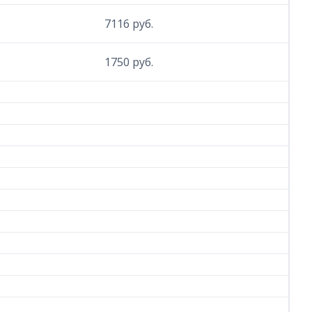
7116 руб.
1750 руб.