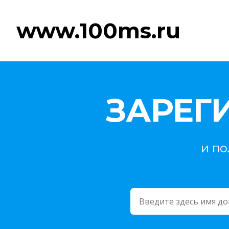
www.100ms.ru
ЗАРЕГ
и п