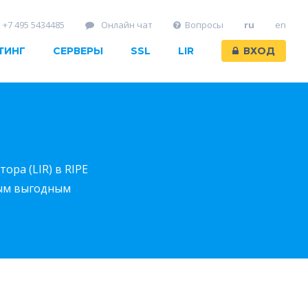
+7 495 5434485
Онлайн чат
Вопросы
ru
en
ТИНГ
СЕРВЕРЫ
SSL
LIR
ВХОД
ора (LIR) в RIPE
мым выгодным