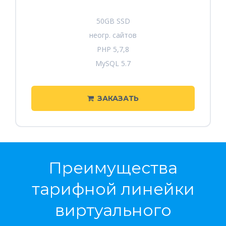
50GB SSD
неогр. сайтов
PHP 5,7,8
MySQL 5.7
ЗАКАЗАТЬ
Преимущества
тарифной линейки
виртуального