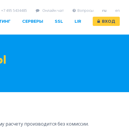
+7 495 5434485
Онлайн чат
Вопросы
ru
en
ТИНГ
СЕРВЕРЫ
SSL
LIR
ВХОД
Ы
му расчету производится без комиссии.